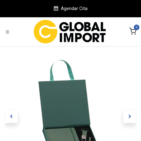
Ir al contenido
Agendar Cita
0