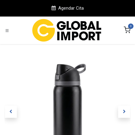
Ir al contenido
Agendar Cita
0