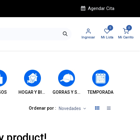
Agendar Cita
0
0
Ingresar
Mi Lista
Mi Carrito
SOS
HOGAR Y BIENESTAR
GORRAS Y SOMBREROS
TEMPORADA
INFANT
Ordenar por :
Novedades
y product!