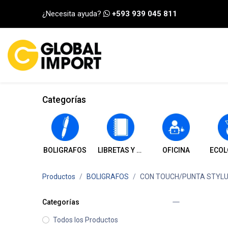
Ir al contenido
¿Necesita ayuda?
+593 939 045 811
INICIO
CATEGORÍA
Categorías
BOLIGRAFOS
LIBRETAS Y CUADERNOS
OFICINA
ECOL
Productos
BOLIGRAFOS
CON TOUCH/PUNTA STYL
Categorías
Todos los Productos