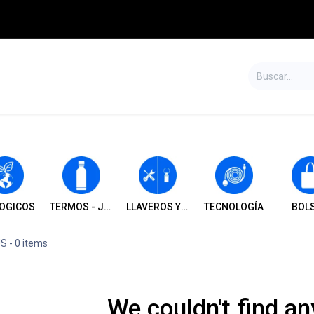
S
TIENDA
SALDOS
CONTÁCTENOS
OGICOS
TERMOS - JARROS - TOMATODOS Y VASOS
LLAVEROS Y HERRAMIENTAS
TECNOLOGÍA
BOL
US
- 0 items
We couldn't find an