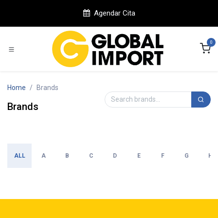
Ir al contenido
Agendar Cita
0
Home
Brands
Brands
ALL
A
B
C
D
E
F
G
H