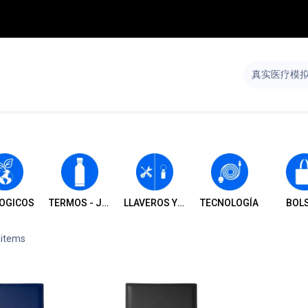
S
TIENDA
SALDOS
CONTÁCTENOS
OGICOS
TERMOS - JARROS - TOMATODOS Y VASOS
LLAVEROS Y HERRAMIENTAS
TECNOLOGÍA
BOL
 items