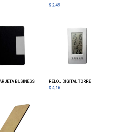
$
2,49
ARJETA BUSINESS
RELOJ DIGITAL TORRE
gregar al Carrito
Agregar al Carrito
$
4,16