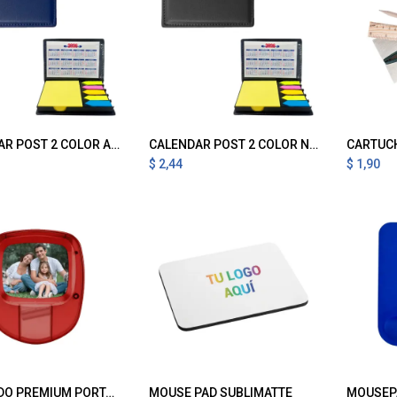
CALENDAR POST 2 COLOR AZUL
CALENDAR POST 2 COLOR NEGRO
CARTUC
gregar al Carrito
Agregar al Carrito
A
$
2,44
$
1,90
IMANTADO PREMIUM PORTARETRATO Y PORTA NOTAS ROJO
MOUSE PAD SUBLIMATTE
MOUSEP
gregar al Carrito
Agregar al Carrito
A