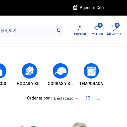
Agendar Cita
0
0
Ingresar
Mi Lista
Mi Carrito
SOS
HOGAR Y BIENESTAR
GORRAS Y SOMBREROS
TEMPORADA
INFANT
Ordenar por :
Destacado