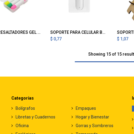
SET DE RESALTADORES GEL TRIO
SOPORTE PARA CELULAR BANDA BLANCO
gregar al Carrito
Agregar al Carrito
A
$
0,77
$
1,07
Showing 15 of 15 resul
Categorías
I
Bolígrafos
Empaques
Libretas y Cuadernos
Hogar y Bienestar
Oficina
Gorras y Sombreros