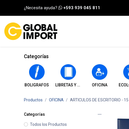
Ir al contenido
¿Necesita ayuda?
+593 939 045 811
INICIO
CATEGORÍA
Categorías
BOLIGRAFOS
LIBRETAS Y CUADERNOS
OFICINA
ECOL
Productos
OFICINA
ARTICULOS DE ESCRITORIO
- 15
Categorías
Todos los Productos