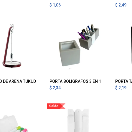
$
1,06
$
2,49
O DE ARENA TUKUD
PORTA BOLIGRAFOS 3 EN 1
PORTA T
gregar al Carrito
Agregar al Carrito
A
$
2,34
$
2,19
Saldo