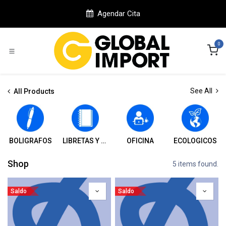
Ir al contenido
Agendar Cita
0
See All
All Products
BOLIGRAFOS
LIBRETAS Y CUADERNOS
OFICINA
ECOLOGICOS
Shop
5 items found.
Saldo
Saldo