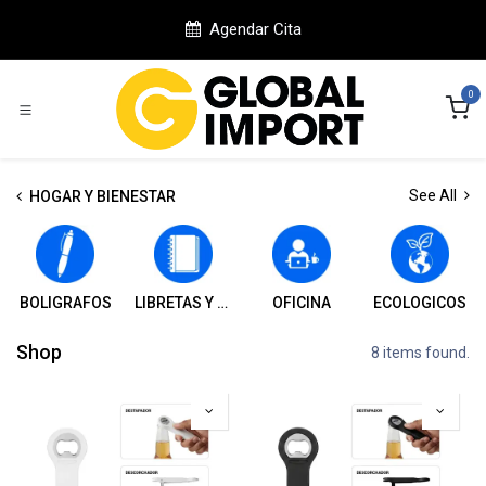
Ir al contenido
Agendar Cita
0
See All
HOGAR Y BIENESTAR
BOLIGRAFOS
LIBRETAS Y CUADERNOS
OFICINA
ECOLOGICOS
Shop
8 items found.