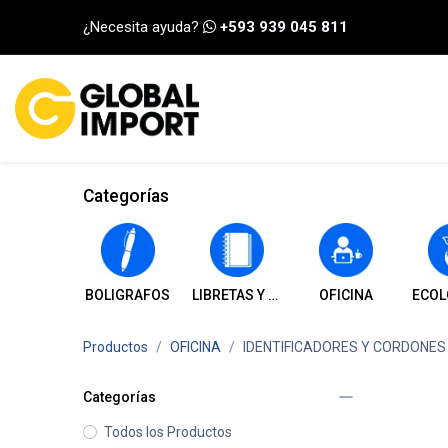
Ir al contenido
¿Necesita ayuda?
+593 939 045 811
INICIO
CATEGORÍA
Categorías
BOLIGRAFOS
LIBRETAS Y CUADERNOS
OFICINA
ECOL
Productos
OFICINA
IDENTIFICADORES Y CORDONES
Categorías
Todos los Productos