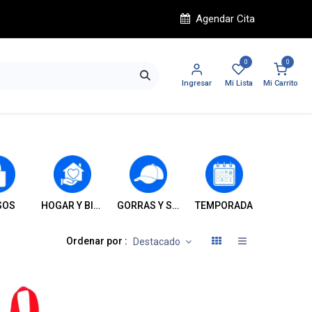
Agendar Cita
0
0
Ingresar
Mi Lista
Mi Carrito
SOS
HOGAR Y BIENESTAR
GORRAS Y SOMBREROS
TEMPORADA
INFANT
Ordenar por :
Destacado