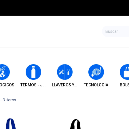
S
TIENDA
SALDOS
CONTÁCTENOS
OGICOS
TERMOS - JARROS - TOMATODOS Y VASOS
LLAVEROS Y HERRAMIENTAS
TECNOLOGÍA
BOL
- 3 items