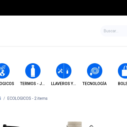
S
TIENDA
SALDOS
CONTÁCTENOS
OGICOS
TERMOS - JARROS - TOMATODOS Y VASOS
LLAVEROS Y HERRAMIENTAS
TECNOLOGÍA
BOL
S
ECOLOGICOS
- 2 items