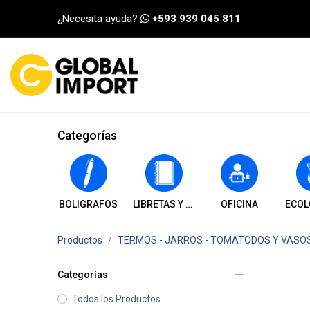
Ir al contenido
¿Necesita ayuda?
+593 939 045 811
INICIO
CATEGORÍA
Categorías
BOLIGRAFOS
LIBRETAS Y CUADERNOS
OFICINA
ECOL
Productos
TERMOS - JARROS - TOMATODOS Y VASO
Categorías
Todos los Productos