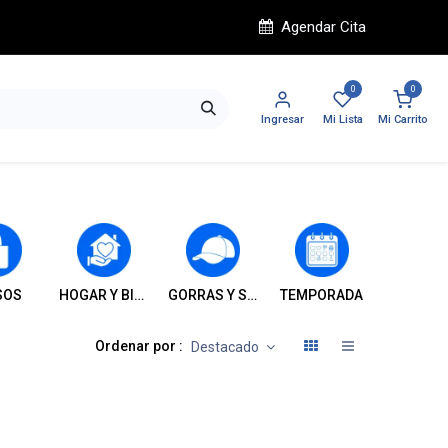
Agendar Cita
0
0
Ingresar
Mi Lista
Mi Carrito
SOS
HOGAR Y BIENESTAR
GORRAS Y SOMBREROS
TEMPORADA
INFANT
Ordenar por :
Destacado