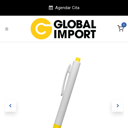
Ir al contenido
Agendar Cita
0