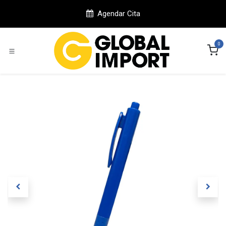
Ir al contenido
Agendar Cita
0