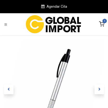
Ir al contenido
Agendar Cita
0