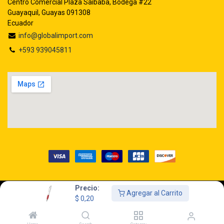
Centro Comercial Plaza Saibaba, Bodega #22
Guayaquil, Guayas 091308
Ecuador
info@globalimport.com
+593 939045811
Precio:
Agregar al Carrito
Copyright © GLOBALIMPORT S.A.
$
0,20