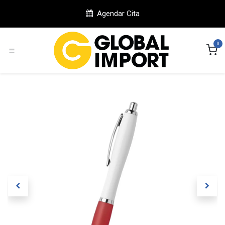
Ir al contenido
Agendar Cita
0