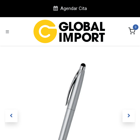
Ir al contenido
Agendar Cita
0