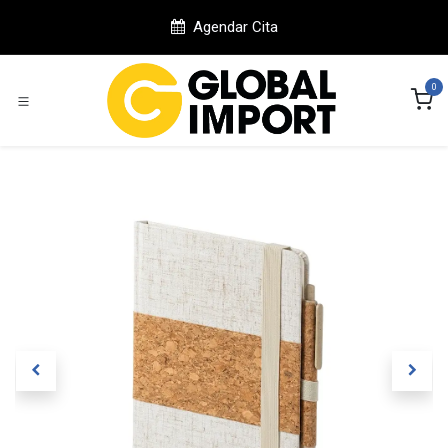
Ir al contenido
Agendar Cita
0