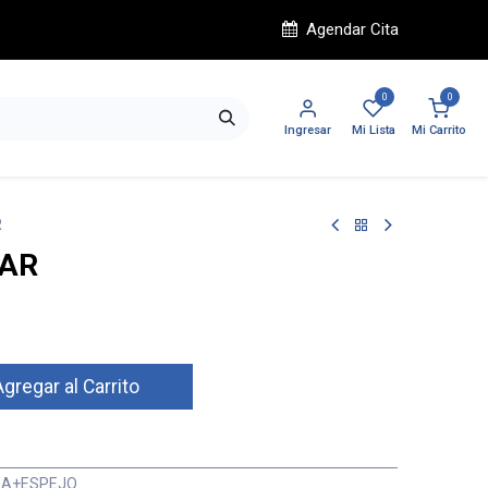
Agendar Cita
0
0
Ingresar
Mi Lista
Mi Carrito
R
LAR
gregar al Carrito
NA+ESPEJO