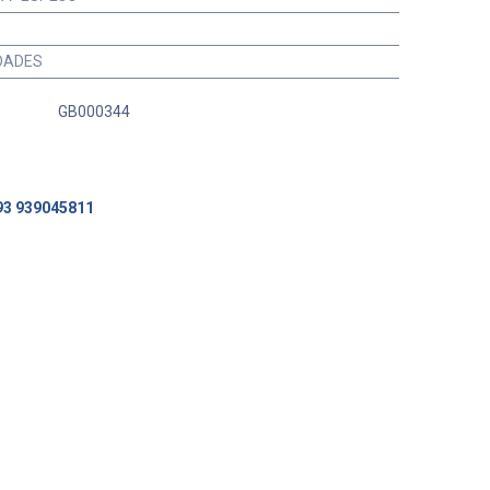
IDADES
GB000344
93 939045811