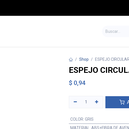
S
TIENDA
SALDOS
CONTÁCTENOS
Shop
ESPEJO CIRCULA
ESPEJO CIRCU
$
0,94
A
COLOR
:
GRIS
MATERIAL
:
ABS+FIBRA DE AVE