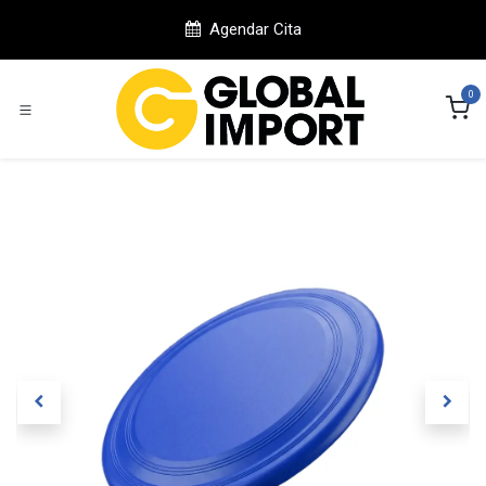
Ir al contenido
Agendar Cita
0