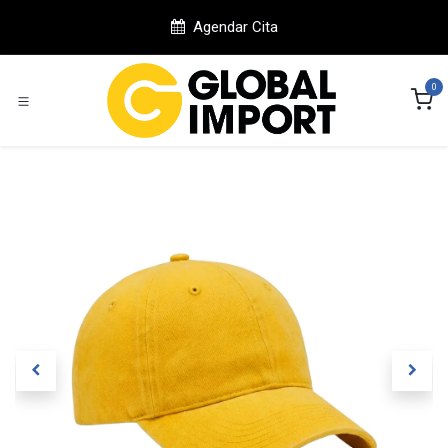
Ir al contenido
Agendar Cita
0