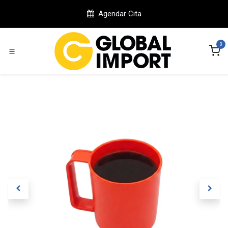
Ir al contenido
Agendar Cita
0