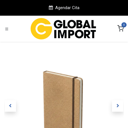
Ir al contenido
Agendar Cita
0