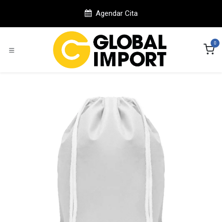
Ir al contenido
Agendar Cita
0