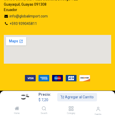
Guayaquil, Guayas 091308
Ecuador
info@globalimport.com
+593 939045811
Precio:
Agregar al Carrito
Copyright © GLOBALIMPORT S.A.
$
7,20
Home
Search
Category
Cuenta