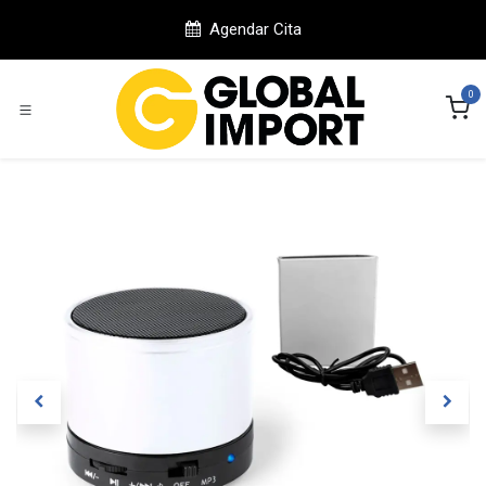
Ir al contenido
Agendar Cita
0