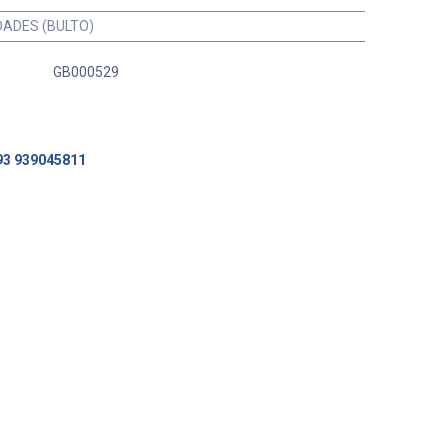
DADES (BULTO)
GB000529
93 939045811