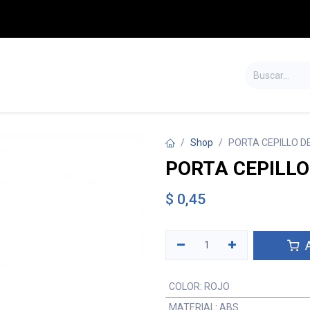
S
TIENDA
SALDOS
CONTÁCTENOS
Shop
PORTA CEPILLO D
PORTA CEPILLO
$
0,45
A
COLOR
:
ROJO
MATERIAL
:
ABS