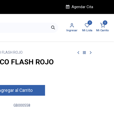
Agendar Cita
0
0
Ingresar
Mi Lista
Mi Carrito
O FLASH ROJO
ICO FLASH ROJO
gregar al Carrito
GB000558