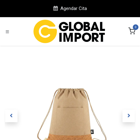
Ir al contenido
Agendar Cita
0