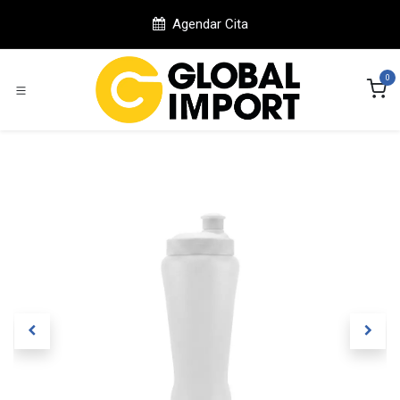
Ir al contenido
Agendar Cita
0