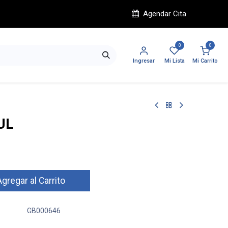
Agendar Cita
0
0
Ingresar
Mi Lista
Mi Carrito
UL
gregar al Carrito
GB000646