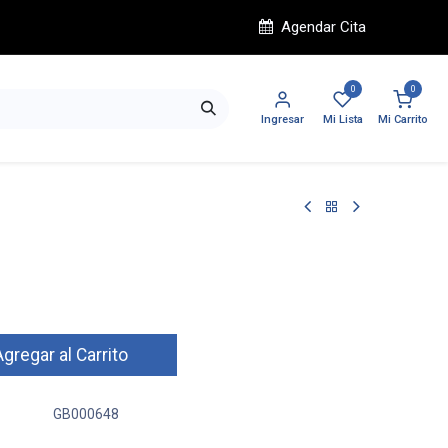
Agendar Cita
0
0
Ingresar
Mi Lista
Mi Carrito
gregar al Carrito
GB000648