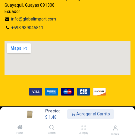
Guayaquil, Guayas 091308
Ecuador
info@globalimport.com
+593 939045811
Precio:
Agregar al Carrito
Copyright © GLOBALIMPORT S.A.
$
1,48
Home
Search
Category
Cuenta