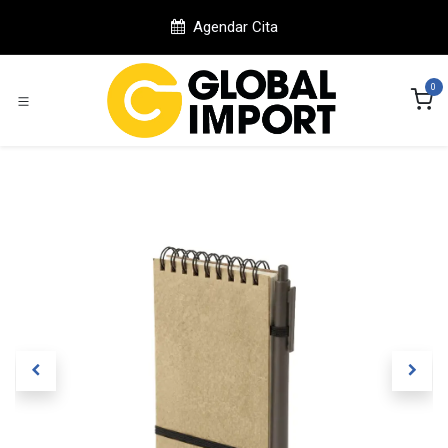
Ir al contenido
Agendar Cita
0