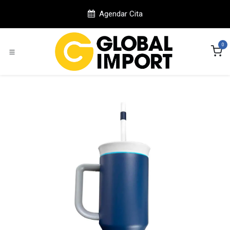
Ir al contenido
Agendar Cita
0