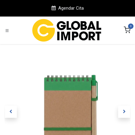
Ir al contenido
Agendar Cita
0