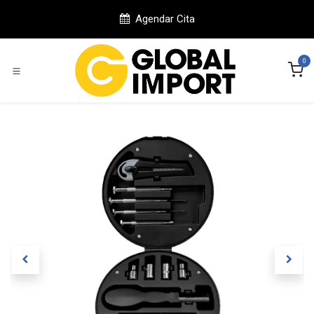
Ir al contenido
Agendar Cita
0