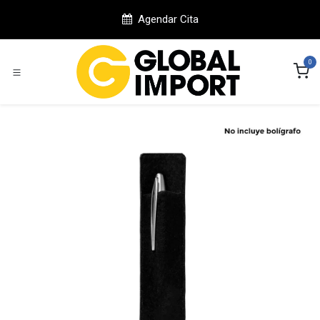
Ir al contenido
Agendar Cita
0