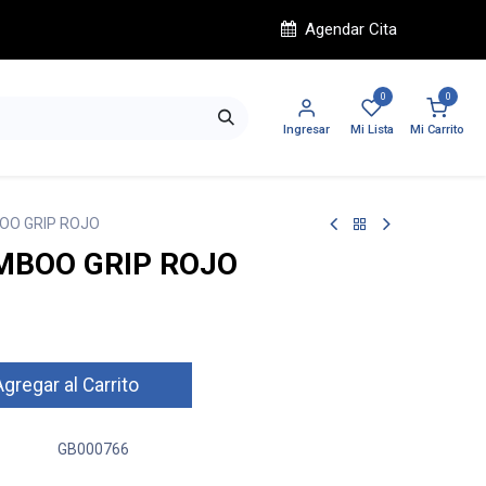
Agendar Cita
0
0
Ingresar
Mi Lista
Mi Carrito
OO GRIP ROJO
MBOO GRIP ROJO
gregar al Carrito
GB000766