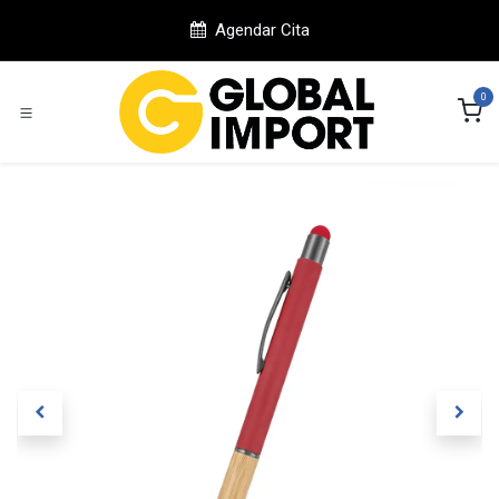
Ir al contenido
Agendar Cita
0