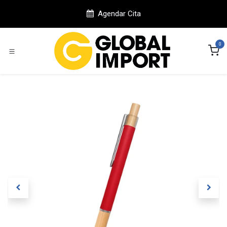
Ir al contenido
Agendar Cita
0