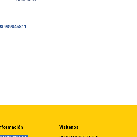
93 939045811
nformación
Visítenos