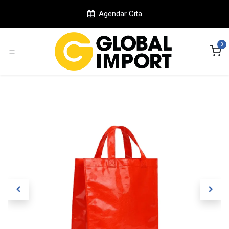
Ir al contenido
Agendar Cita
0