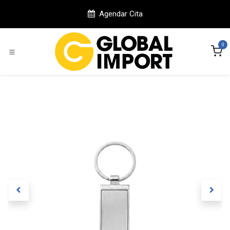
Ir al contenido
Agendar Cita
0