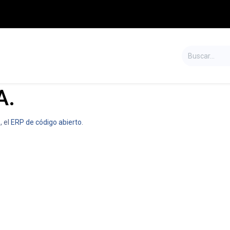
S
TIENDA
SALDOS
CONTÁCTENOS
A.
, el
ERP de código abierto
.