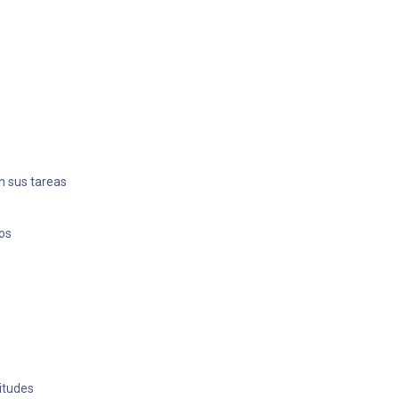
n sus tareas
dos
itudes