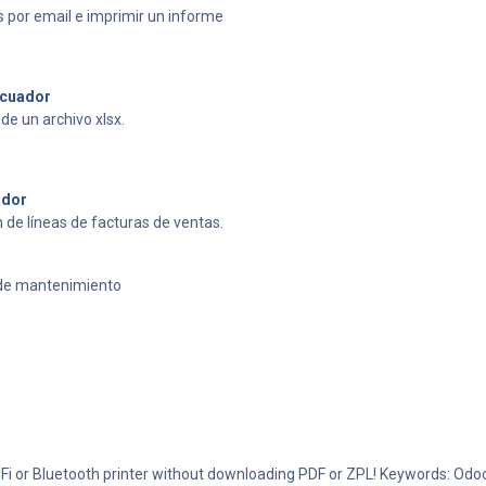
s por email e imprimir un informe
Ecuador
e un archivo xlsx.
ador
 de líneas de facturas de ventas.
s de mantenimiento
 Wi-Fi or Bluetooth printer without downloading PDF or ZPL! Keywords: Odoo