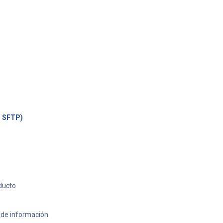
, SFTP)
ducto
a de información