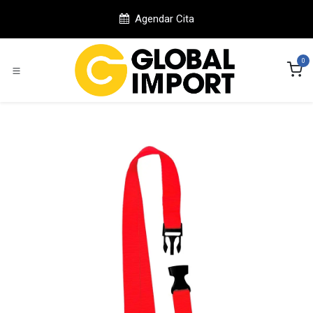
Ir al contenido
Agendar Cita
0