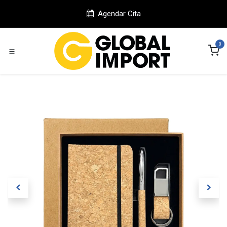
Ir al contenido
Agendar Cita
0