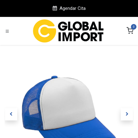
Ir al contenido
Agendar Cita
0