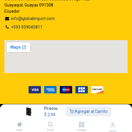
Guayaquil, Guayas 091308
Ecuador
info@globalimport.com
+593 939045811
Precio:
Agregar al Carrito
Copyright © GLOBALIMPORT S.A.
$
2,94
Home
Search
Category
Cuenta