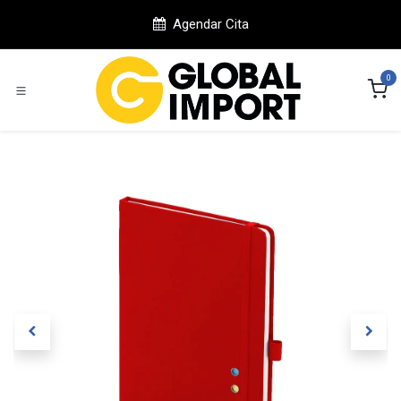
Ir al contenido
Agendar Cita
0