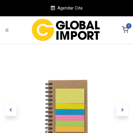
Ir al contenido
Agendar Cita
0