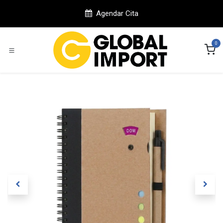
Ir al contenido
Agendar Cita
0