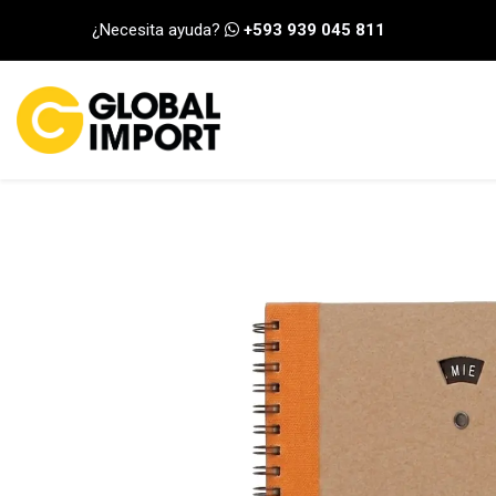
Ir al contenido
¿Necesita ayuda?
+593 939 045 811
INICIO
CATEGORÍA