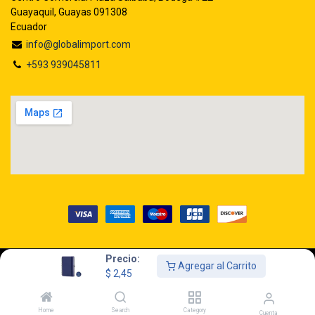
Guayaquil, Guayas 091308
Ecuador
info@globalimport.com
+593 939045811
Precio:
Agregar al Carrito
Copyright © GLOBALIMPORT S.A.
$
2,45
Home
Search
Category
Cuenta