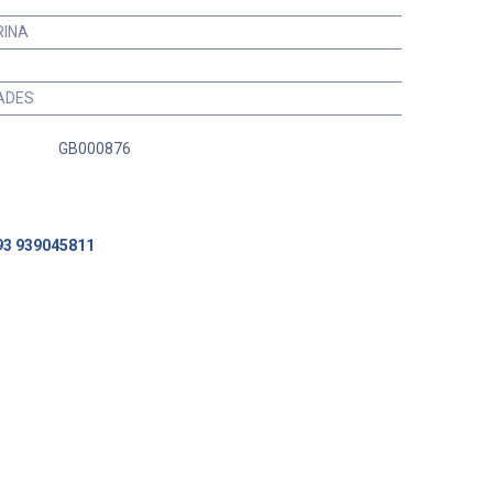
RINA
ADES
GB000876
93 939045811